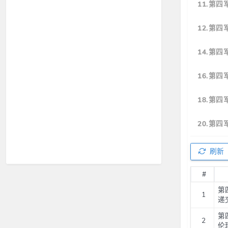
11.第
12.第
14.第
16.第
18.第
20.第
刷新
#
第
1
递交
第
2
伦