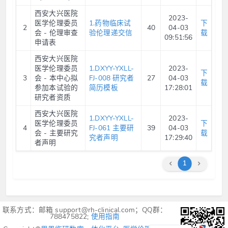
西安大兴医院
2023-
医学伦理委员
1.药物临床试
下
2
40
04-03
会 - 伦理审查
验伦理递交信
载
09:51:56
申请表
西安大兴医院
医学伦理委员
1.DXYY-YXLL-
2023-
下
3
会 - 本中心拟
FJ-008 研究者
27
04-03
载
参加本试验的
简历模板
17:28:01
研究者资质
西安大兴医院
1.DXYY-YXLL-
2023-
医学伦理委员
下
4
FJ-061 主要研
39
04-03
会 - 主要研究
载
究者声明
17:29:40
者声明
1
联系方式：邮箱 support@rh-clinical.com；QQ群：
788475822;
使用指南