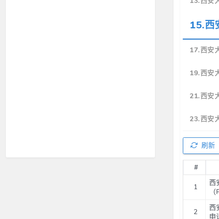
13.西
15.
17.西
19.西
21.西
23.西
刷新
#
西
1
（P
西
2
申